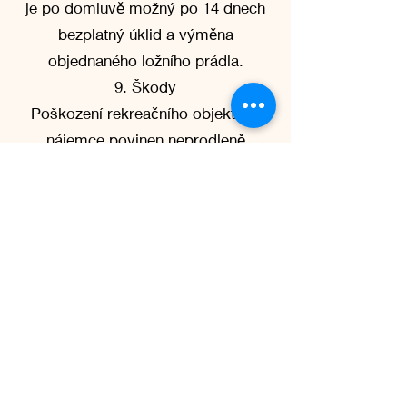
je po domluvě možný po 14 dnech
bezplatný úklid a výměna
objednaného ložního prádla.
9. Škody
Poškození rekreačního objektu je
nájemce povinen neprodleně
nahlásit rekreační obci. Škody
způsobené nájemcem nebo jeho
hosty je nájemce povinen nahradit.
10. Různé
Rekreační obec si vyhrazuje právo
domovní řád kdykoli změnit nebo
doplnit.
Další poznámky
V rekreační vesnici je gril, který