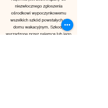
niezwłocznego zgłoszenia
ośrodkowi wypoczynkowemu
wszelkich szkód powstałych w
domu wakacyjnym. Szkody
wyrządzone przez najemcę lub jego
gości muszą zostać
zrekompensowane przez najemcę.
10. Inne
Ośrodek zastrzega sobie prawo do
zmiany lub uzupełnienia regulaminu
w dowolnym momencie.
Dodatkowe informacje
Na terenie ośrodka znajduje się
miejsce do grillowania, z którego