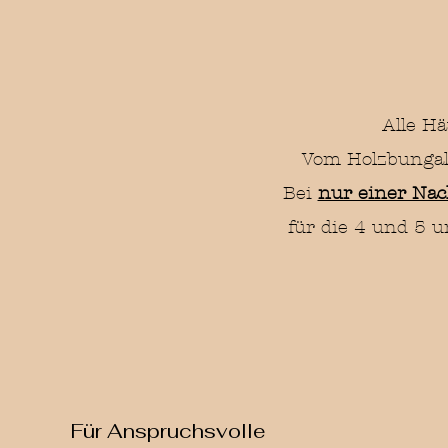
Alle Hä
Vom Holzbungal
Bei
nur einer Na
für die 4 und 5 u
Für Anspruchsvolle